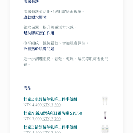
深層修護
深層修護並活化舒緩肌膚脆弱現象。
啟動鎖水屏障
鎖水保濕、提升肌膚活力水感。
幫助膠原蛋白作用
撫平細紋、抵抗鬆弛、增加肌膚彈性。
改善熟齡肌膚問題
進一步調理粗糙、鬆弛、乾燥、暗沉等肌膚老化問
題。
商品
杜克E 眼唇精華乳第二件半價組
原
目
NT$
4,400
NT$
3,300
始
前
杜克N 新A醇淡斑日霜防曬 SPF50
價
價
原
目
NT$
3,000
NT$
2,700
格：
格：
始
前
杜克E 活顏精華乳第二件半價組
NT$ 4,400。
NT$ 3,300。
價
價
原
目
NT$
4,400
NT$
3,300