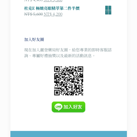
格：
格：
始
前
杜克E 極緻亮眼精萃第二件半價
NT$ 3,000。
NT$ 2,700。
價
價
原
目
NT$
5,600
NT$
4,200
格：
格：
始
前
NT$ 4,400。
NT$ 3,300。
價
價
格：
格：
NT$ 5,600。
NT$ 4,200。
加入好友圈
現在加入麗登藥局好友圈，給您專業的即時客服諮
詢、專屬好禮抽獎以及最新的活動訊息。