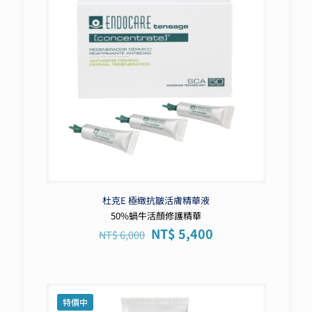
杜克E 極緻抗皺活膚精華液
50%蝸牛活顏修護精華
原
目
NT$
5,400
NT$
6,000
始
前
價
價
格：
格：
NT$ 6,000。
NT$ 5,400。
特價中