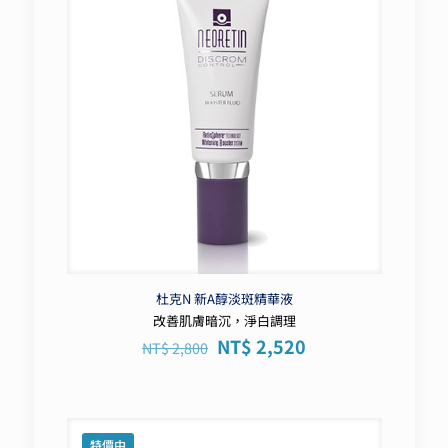
杜克N 新A醇淡斑精華液
改善肌膚暗沉，淨白調理
原
目
NT$
2,520
NT$
2,800
始
前
價
價
格：
格：
NT$ 2,800。
NT$ 2,520。
特價中