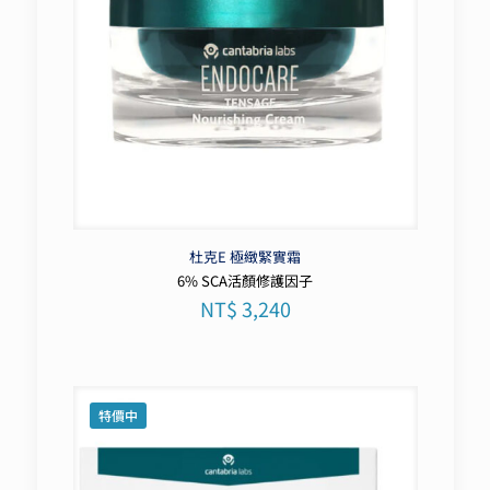
杜克E 極緻緊實霜
6% SCA活顏修護因子
NT$
3,240
特價中