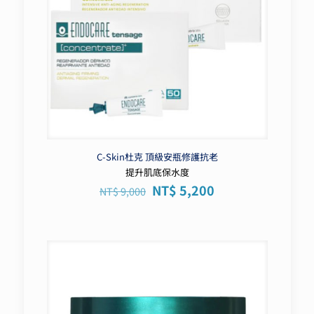
C-Skin杜克 頂級安瓶修護抗老
提升肌底保水度
原
目
NT$
5,200
NT$
9,000
始
前
價
價
格：
格：
NT$ 9,000。
NT$ 5,200。