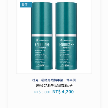
特價中
杜克E 極緻亮眼精萃第二件半價
10%SCA蝸牛活顏修護因子
原
目
NT$
4,200
NT$
5,600
始
前
價
價
格：
格：