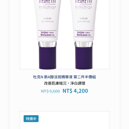
杜克N 新A醇淡斑精華液 第二件半價組
改善肌膚暗沉，淨白調理
原
目
NT$
4,200
NT$
5,600
始
前
價
價
格：
格：
NT$ 5,600。
NT$ 4,200。
特價中