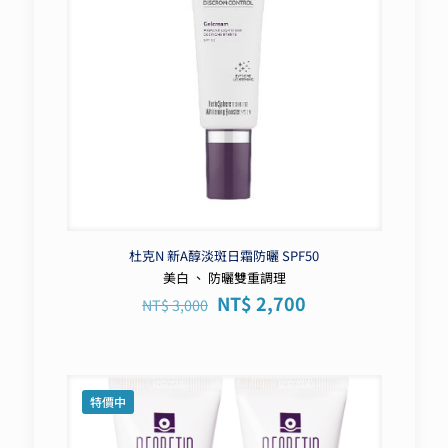
杜克N 新A醇淡斑日霜防曬 SPF50
美白 、 防曬雙重調理
原
目
NT$
2,700
NT$
3,000
始
前
價
價
格：
格：
NT$ 3,000。
NT$ 2,700。
特價中