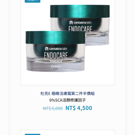
杜克E 極緻活膚霜第二件半價組
6%SCA活顏修護因子
原
目
NT$
4,500
NT$
6,000
始
前
價
價
格：
格：
NT$ 6,000。
NT$ 4,500。