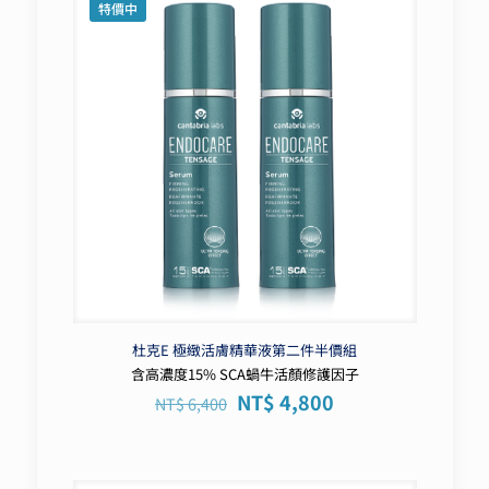
特價中
杜克E 極緻活膚精華液第二件半價組
含高濃度15% SCA蝸牛活顏修護因子
原
目
NT$
4,800
NT$
6,400
始
前
價
價
格：
格：
NT$ 6,400。
NT$ 4,800。