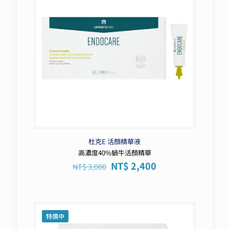
杜克E 活顏精華液
高濃度40%蝸牛活顏精華
原
目
NT$
2,400
NT$
3,000
始
前
價
價
格：
格：
NT$ 3,000。
NT$ 2,400。
特價中