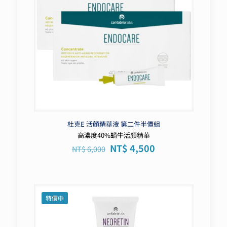
杜克E 活顏精華液 第二件半價組
高濃度40%蝸牛活顏精華
原
目
NT$
4,500
NT$
6,000
始
前
價
價
格：
格：
NT$ 6,000。
NT$ 4,500。
特價中