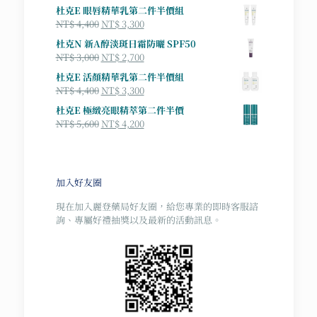
杜克E 眼唇精華乳第二件半價組
原
目
NT$
4,400
NT$
3,300
始
前
杜克N 新A醇淡斑日霜防曬 SPF50
價
價
原
目
NT$
3,000
NT$
2,700
格：
格：
始
前
杜克E 活顏精華乳第二件半價組
NT$ 4,400。
NT$ 3,300。
價
價
原
目
NT$
4,400
NT$
3,300
格：
格：
始
前
杜克E 極緻亮眼精萃第二件半價
NT$ 3,000。
NT$ 2,700。
價
價
原
目
NT$
5,600
NT$
4,200
格：
格：
始
前
NT$ 4,400。
NT$ 3,300。
價
價
格：
格：
NT$ 5,600。
NT$ 4,200。
加入好友圈
現在加入麗登藥局好友圈，給您專業的即時客服諮
詢、專屬好禮抽獎以及最新的活動訊息。