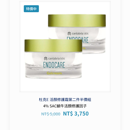
NT$ 5,600。
NT$ 4,200。
特價中
杜克E 活顏修護霜第二件半價組
4% SAC蝸牛活顏修護因子
原
目
NT$
3,750
NT$
5,000
始
前
價
價
格：
格：