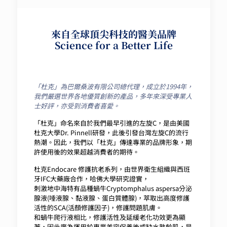
來自全球頂尖科技的醫美品牌
Science for a Better Life
「杜克」為巴爾桑波有限公司總代理，成立於1994年，
我們嚴選世界各地優質創新的產品，多年來深受專業人
士好評，亦受到消費者喜愛。
「杜克」命名來自於我們最早引進的左旋C，是由美國
杜克大學Dr. Pinnell研發，此後引發台灣左旋C的流行
熱潮。因此，我們以「杜克」傳達專業的品牌形象，期
許使用後的效果超越消費者的期待。
杜克Endocare 修護抗老系列，由世界衛生組織與西班
牙IFC大藥廠合作，哈佛大學研究證實，
刺激地中海特有品種蝸牛Cryptomphalus aspersa分泌
腺液(唾液腺、黏液腺、蛋白質體腺)，萃取出高度修護
活性的SCA(活顏修護因子)，修護問題肌膚。
和蝸牛爬行液相比，修護活性及延緩老化功效更為顯
著，因此廣為運用於專業美容保養後或缺水熟齡肌，是