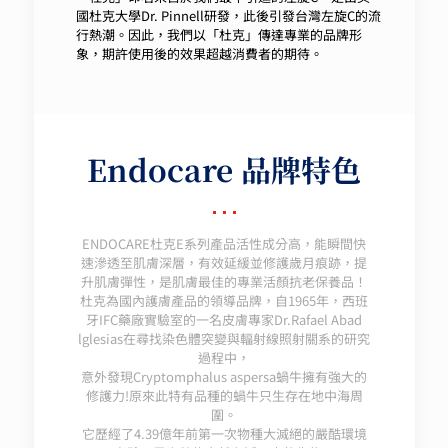
國杜克大學Dr. Pinnell研發，此後引發台灣左旋C的流
行熱潮。因此，我們以「杜克」傳達專業的品牌形
象，期許使用後的效果超越消費者的期待。
Endocare 品牌特色
ENDOCARE杜克E系列產品活性成分高，能瞬間快
速滲透至肌膚深層，有效延緩並修護歲月痕跡，提
升肌膚彈性，是肌膚最佳的專業活顏抗老保養品！
杜克為國內護膚產品的領導品牌，自1965年，西班
牙IFC藥廠實驗室的一名皮膚專家Dr.Rafael Abad
lglesias在尋找染色體突變與輻射線照射關系的研究
過程中，
意外發現Cryptomphalus aspersa蝸牛擁有強大的
修護力!原來此特有品種的蝸牛只生存在地中海周
圍。
它歷經了4.39億年前第一次物種大滅絕的嚴酷環境