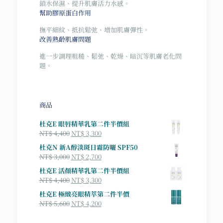
鎖水保濕、提升肌膚活力水感。
幫助膠原蛋白作用
撫平細紋、抵抗鬆弛、增加肌膚彈性。
改善熟齡肌膚問題
進一步調理粗糙、鬆弛、乾燥、暗沉等肌膚老化問
題。
商品
杜克E 眼唇精華乳第二件半價組
原
目
NT$
4,400
NT$
3,300
始
前
杜克N 新A醇淡斑日霜防曬 SPF50
價
價
原
目
NT$
3,000
NT$
2,700
格：
格：
始
前
杜克E 活顏精華乳第二件半價組
NT$ 4,400。
NT$ 3,300。
價
價
原
目
NT$
4,400
NT$
3,300
格：
格：
始
前
杜克E 極緻亮眼精萃第二件半價
NT$ 3,000。
NT$ 2,700。
價
價
原
目
NT$
5,600
NT$
4,200
格：
格：
始
前
NT$ 4,400。
NT$ 3,300。
價
價