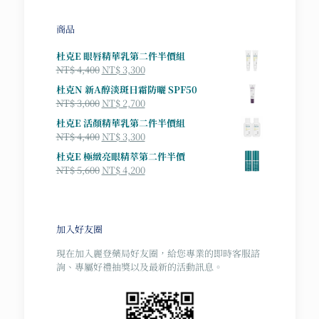
商品
杜克E 眼唇精華乳第二件半價組
原
目
NT$
4,400
NT$
3,300
始
前
杜克N 新A醇淡斑日霜防曬 SPF50
價
價
原
目
NT$
3,000
NT$
2,700
格：
格：
始
前
杜克E 活顏精華乳第二件半價組
NT$ 4,400。
NT$ 3,300。
價
價
原
目
NT$
4,400
NT$
3,300
格：
格：
始
前
杜克E 極緻亮眼精萃第二件半價
NT$ 3,000。
NT$ 2,700。
價
價
原
目
NT$
5,600
NT$
4,200
格：
格：
始
前
NT$ 4,400。
NT$ 3,300。
價
價
格：
格：
NT$ 5,600。
NT$ 4,200。
加入好友圈
現在加入麗登藥局好友圈，給您專業的即時客服諮
詢、專屬好禮抽獎以及最新的活動訊息。