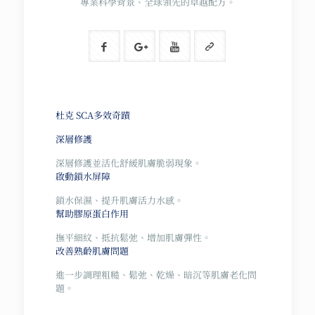
專業科學背景、全球領先的卓越配方。
杜克 SCA多效奇蹟
深層修護
深層修護並活化舒緩肌膚脆弱現象。
啟動鎖水屏障
鎖水保濕、提升肌膚活力水感。
幫助膠原蛋白作用
撫平細紋、抵抗鬆弛、增加肌膚彈性。
改善熟齡肌膚問題
進一步調理粗糙、鬆弛、乾燥、暗沉等肌膚老化問
題。