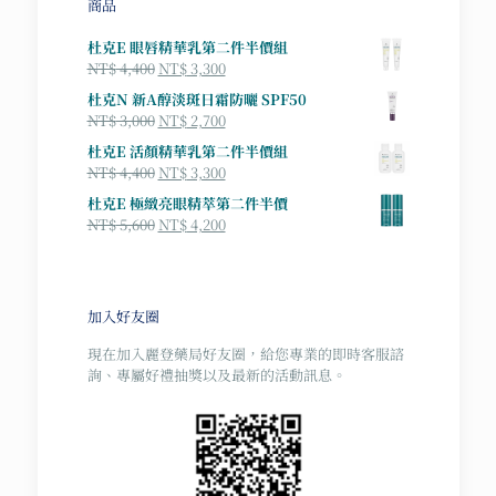
商品
杜克E 眼唇精華乳第二件半價組
原
目
NT$
4,400
NT$
3,300
始
前
杜克N 新A醇淡斑日霜防曬 SPF50
價
價
原
目
NT$
3,000
NT$
2,700
格：
格：
始
前
杜克E 活顏精華乳第二件半價組
NT$ 4,400。
NT$ 3,300。
價
價
原
目
NT$
4,400
NT$
3,300
格：
格：
始
前
杜克E 極緻亮眼精萃第二件半價
NT$ 3,000。
NT$ 2,700。
價
價
原
目
NT$
5,600
NT$
4,200
格：
格：
始
前
NT$ 4,400。
NT$ 3,300。
價
價
格：
格：
NT$ 5,600。
NT$ 4,200。
加入好友圈
現在加入麗登藥局好友圈，給您專業的即時客服諮
詢、專屬好禮抽獎以及最新的活動訊息。