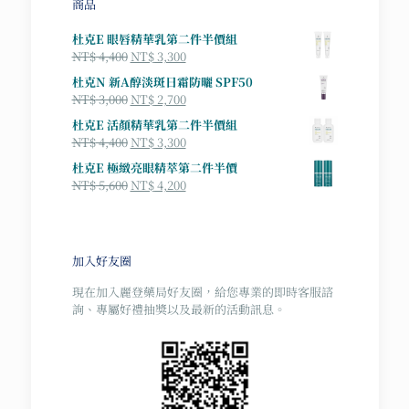
商品
杜克E 眼唇精華乳第二件半價組
原
目
NT$
4,400
NT$
3,300
始
前
杜克N 新A醇淡斑日霜防曬 SPF50
價
價
原
目
NT$
3,000
NT$
2,700
格：
格：
始
前
杜克E 活顏精華乳第二件半價組
NT$ 4,400。
NT$ 3,300。
價
價
原
目
NT$
4,400
NT$
3,300
格：
格：
始
前
杜克E 極緻亮眼精萃第二件半價
NT$ 3,000。
NT$ 2,700。
價
價
原
目
NT$
5,600
NT$
4,200
格：
格：
始
前
NT$ 4,400。
NT$ 3,300。
價
價
格：
格：
NT$ 5,600。
NT$ 4,200。
加入好友圈
現在加入麗登藥局好友圈，給您專業的即時客服諮
詢、專屬好禮抽獎以及最新的活動訊息。