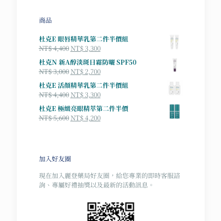
商品
杜克E 眼唇精華乳第二件半價組
原
目
NT$
4,400
NT$
3,300
始
前
杜克N 新A醇淡斑日霜防曬 SPF50
價
價
原
目
NT$
3,000
NT$
2,700
格：
格：
始
前
杜克E 活顏精華乳第二件半價組
NT$ 4,400。
NT$ 3,300。
價
價
原
目
NT$
4,400
NT$
3,300
格：
格：
始
前
杜克E 極緻亮眼精萃第二件半價
NT$ 3,000。
NT$ 2,700。
價
價
原
目
NT$
5,600
NT$
4,200
格：
格：
始
前
NT$ 4,400。
NT$ 3,300。
價
價
格：
格：
NT$ 5,600。
NT$ 4,200。
加入好友圈
現在加入麗登藥局好友圈，給您專業的即時客服諮
詢、專屬好禮抽獎以及最新的活動訊息。