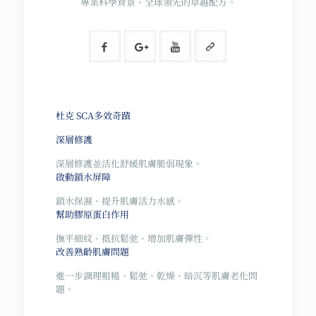
專業科學背景、全球領先的卓越配方。
杜克 SCA多效奇蹟
深層修護
深層修護並活化舒緩肌膚脆弱現象。
啟動鎖水屏障
鎖水保濕、提升肌膚活力水感。
幫助膠原蛋白作用
撫平細紋、抵抗鬆弛、增加肌膚彈性。
改善熟齡肌膚問題
進一步調理粗糙、鬆弛、乾燥、暗沉等肌膚老化問
題。