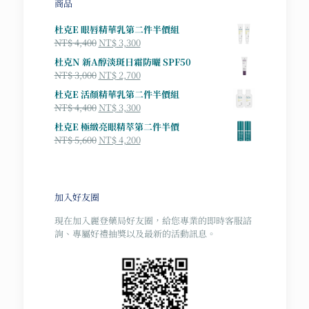
商品
杜克E 眼唇精華乳第二件半價組
原
目
NT$
4,400
NT$
3,300
始
前
杜克N 新A醇淡斑日霜防曬 SPF50
價
價
原
目
NT$
3,000
NT$
2,700
格：
格：
始
前
杜克E 活顏精華乳第二件半價組
NT$ 4,400。
NT$ 3,300。
價
價
原
目
NT$
4,400
NT$
3,300
格：
格：
始
前
杜克E 極緻亮眼精萃第二件半價
NT$ 3,000。
NT$ 2,700。
價
價
原
目
NT$
5,600
NT$
4,200
格：
格：
始
前
NT$ 4,400。
NT$ 3,300。
價
價
格：
格：
NT$ 5,600。
NT$ 4,200。
加入好友圈
現在加入麗登藥局好友圈，給您專業的即時客服諮
詢、專屬好禮抽獎以及最新的活動訊息。