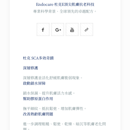
Endocare 杜克E
頂尖肌膚抗老科技
專業科學背景、全球領先的卓越配方。
杜克 SCA多效奇蹟
深層修護
深層修護並活化舒緩肌膚脆弱現象。
啟動鎖水屏障
鎖水保濕、提升肌膚活力水感。
幫助膠原蛋白作用
撫平細紋、抵抗鬆弛、增加肌膚彈性。
改善熟齡肌膚問題
進一步調理粗糙、鬆弛、乾燥、暗沉等肌膚老化問
題。