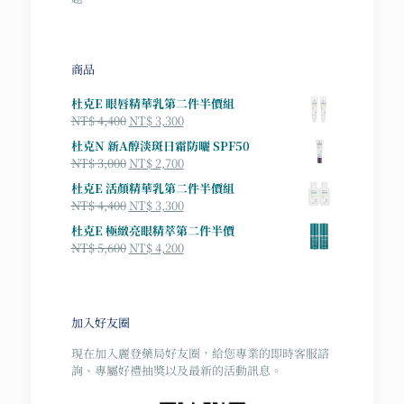
商品
杜克E 眼唇精華乳第二件半價組
原
目
NT$
4,400
NT$
3,300
始
前
杜克N 新A醇淡斑日霜防曬 SPF50
價
價
原
目
NT$
3,000
NT$
2,700
格：
格：
始
前
杜克E 活顏精華乳第二件半價組
NT$ 4,400。
NT$ 3,300。
價
價
原
目
NT$
4,400
NT$
3,300
格：
格：
始
前
杜克E 極緻亮眼精萃第二件半價
NT$ 3,000。
NT$ 2,700。
價
價
原
目
NT$
5,600
NT$
4,200
格：
格：
始
前
NT$ 4,400。
NT$ 3,300。
價
價
格：
格：
NT$ 5,600。
NT$ 4,200。
加入好友圈
現在加入麗登藥局好友圈，給您專業的即時客服諮
詢、專屬好禮抽獎以及最新的活動訊息。