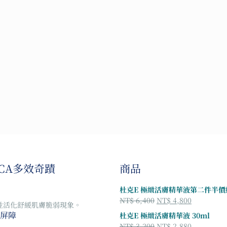
SCA多效奇蹟
商品
杜克E 極緻活膚精華液第二件半價
原
目
NT$
6,400
NT$
4,800
並活化舒緩肌膚脆弱現象。
始
前
屏障
杜克E 極緻活膚精華液 30ml
價
價
原
目
NT$
3,200
NT$
2,880