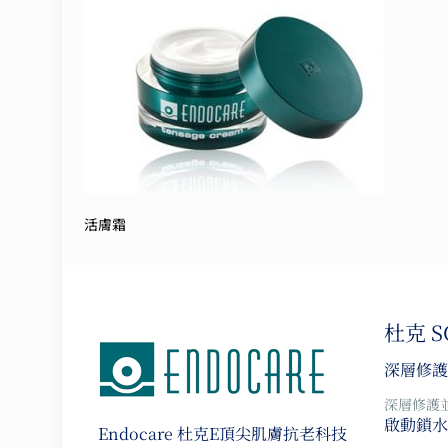
活膚霜
杜克 
深層修護
深層修護
啟動鎖水
Endocare 杜克E
頂尖肌膚抗老科技