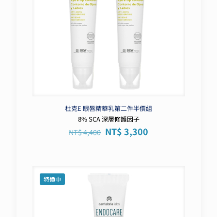
杜克E 眼唇精華乳第二件半價組
8% SCA 深層修護因子
原
目
NT$
3,300
NT$
4,400
始
前
價
價
格：
格：
NT$ 4,400。
NT$ 3,300。
特價中