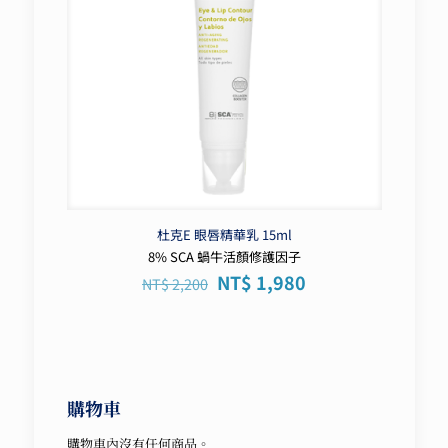
杜克E 眼唇精華乳 15ml
8% SCA 蝸牛活顏修護因子
原
目
NT$
1,980
NT$
2,200
始
前
價
價
格：
格：
NT$ 2,200。
NT$ 1,980。
購物車
購物車內沒有任何商品。