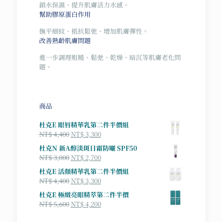
鎖水保濕、提升肌膚活力水感。
幫助膠原蛋白作用
撫平細紋、抵抗鬆弛、增加肌膚彈性。
改善熟齡肌膚問題
進一步調理粗糙、鬆弛、乾燥、暗沉等肌膚老化問
題。
商品
杜克E 眼唇精華乳第二件半價組
原
目
NT$
4,400
NT$
3,300
始
前
杜克N 新A醇淡斑日霜防曬 SPF50
價
價
原
目
NT$
3,000
NT$
2,700
格：
格：
始
前
杜克E 活顏精華乳第二件半價組
NT$ 4,400。
NT$ 3,300。
價
價
原
目
NT$
4,400
NT$
3,300
格：
格：
始
前
杜克E 極緻亮眼精萃第二件半價
NT$ 3,000。
NT$ 2,700。
價
價
原
目
NT$
5,600
NT$
4,200
格：
格：
始
前
NT$ 4,400。
NT$ 3,300。