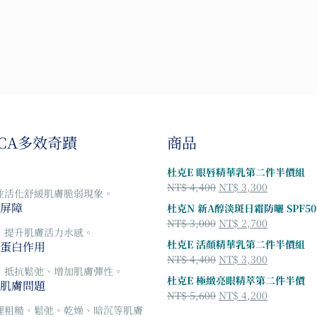
SCA多效奇蹟
商品
杜克E 眼唇精華乳第二件半價組
原
目
NT$
4,400
NT$
3,300
並活化舒緩肌膚脆弱現象。
始
前
屏障
杜克N 新A醇淡斑日霜防曬 SPF50
價
價
原
目
NT$
3,000
NT$
2,700
格：
格：
、提升肌膚活力水感。
始
前
杜克E 活顏精華乳第二件半價組
蛋白作用
NT$ 4,400。
NT$ 3,30
價
價
原
目
NT$
4,400
NT$
3,300
格：
格：
、抵抗鬆弛、增加肌膚彈性。
始
前
杜克E 極緻亮眼精萃第二件半價
NT$ 3,000。
NT$ 2,70
肌膚問題
價
價
原
目
NT$
5,600
NT$
4,200
格：
格：
始
前
理粗糙、鬆弛、乾燥、暗沉等肌膚