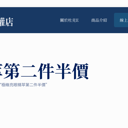
關於杜克E
商品介紹
線上
萃第二件半價
“極緻亮眼精萃第二件半價”