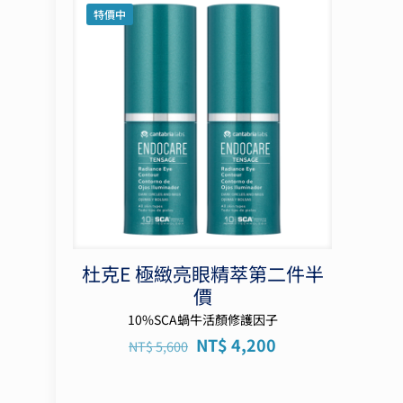
特價中
杜克E 極緻亮眼精萃第二件半
價
10%SCA蝸牛活顏修護因子
原
目
NT$
4,200
NT$
5,600
始
前
價
價
格：
格：