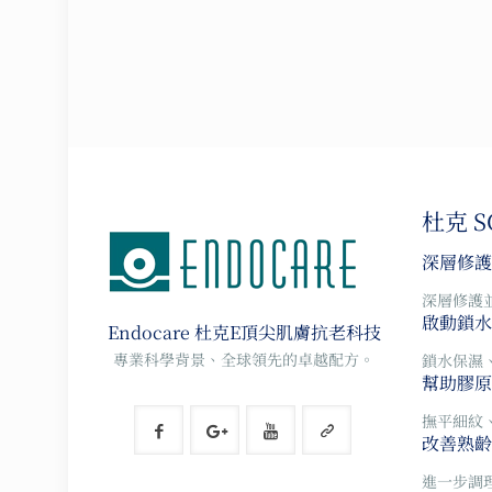
杜克 
深層修護
深層修護
啟動鎖水
Endocare 杜克E
頂尖肌膚抗老科技
專業科學背景、全球領先的卓越配方。
鎖水保濕
幫助膠原
撫平細紋
改善熟齡
進一步調